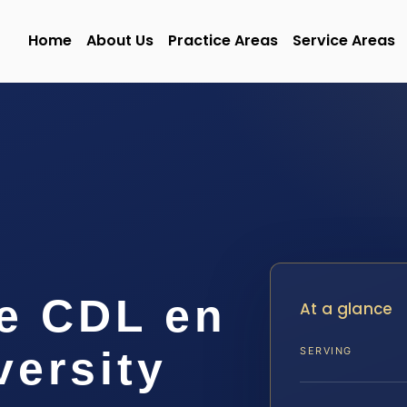
Home
About Us
Practice Areas
Service Areas
de CDL en
At a glance
versity
SERVING