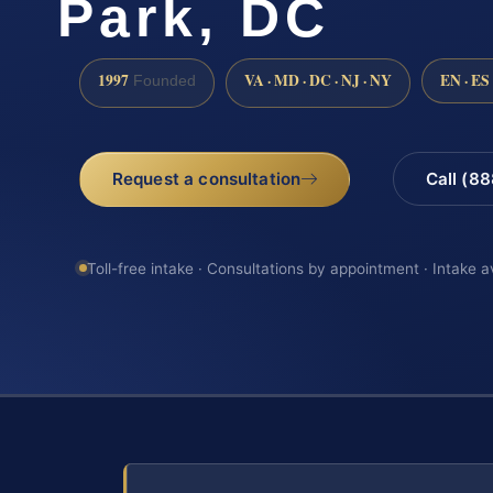
Park, DC
1997
VA · MD · DC · NJ · NY
EN · ES
Founded
Request a consultation
Call (8
Toll-free intake · Consultations by appointment · Intake a