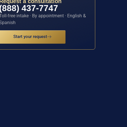
Request a consultation
(888) 437-7747
Toll-free intake · By appointment · English &
Spanish
Start your request