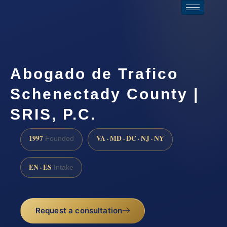
Abogado de Trafico
Schenectady County |
SRIS, P.C.
1997
VA · MD · DC · NJ · NY
Founded
EN · ES
Intake
Request a consultation