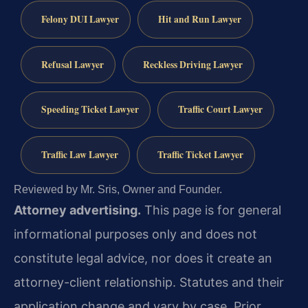
Felony DUI Lawyer
Hit and Run Lawyer
Refusal Lawyer
Reckless Driving Lawyer
Speeding Ticket Lawyer
Traffic Court Lawyer
Traffic Law Lawyer
Traffic Ticket Lawyer
Reviewed by Mr. Sris, Owner and Founder.
Attorney advertising.
This page is for general
informational purposes only and does not
constitute legal advice, nor does it create an
attorney-client relationship. Statutes and their
application change and vary by case. Prior