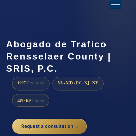
Abogado de Trafico
Rensselaer County |
SRIS, P.C.
1997
VA · MD · DC · NJ · NY
Founded
EN · ES
Intake
Request a consultation