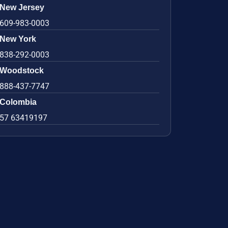
New Jersey
609-983-0003
New York
838-292-0003
Woodstock
888-437-7747
Colombia
57 63419197