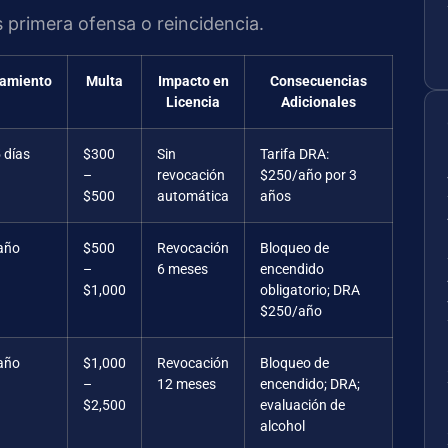
 primera ofensa o reincidencia.
lamiento
Multa
Impacto en
Consecuencias
Licencia
Adicionales
 días
$300
Sin
Tarifa DRA:
–
revocación
$250/año por 3
$500
automática
años
año
$500
Revocación
Bloqueo de
–
6 meses
encendido
$1,000
obligatorio; DRA
$250/año
año
$1,000
Revocación
Bloqueo de
–
12 meses
encendido; DRA;
$2,500
evaluación de
alcohol