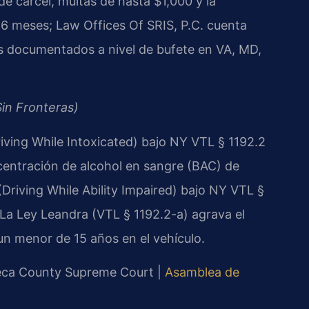
e cárcel, multas de hasta $1,000 y la
 6 meses; Law Offices Of SRIS, P.C. cuenta
s documentados a nivel de bufete en VA, MD,
in Fronteras)
iving While Intoxicated) bajo NY VTL § 1192.2
entración de alcohol en sangre (BAC) de
Driving While Ability Impaired) bajo NY VTL §
La Ley Leandra (VTL § 1192.2-a) agrava el
 un menor de 15 años en el vehículo.
neca County Supreme Court |
Asamblea de