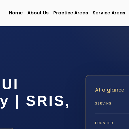
Home
About Us
Practice Areas
Service Areas
UI
At a glance
y | SRIS,
SERVING
FOUNDED