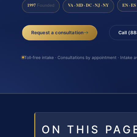
1997
VA · MD · DC · NJ · NY
EN · ES
Founded
Request a consultation
Call (8
Toll-free intake · Consultations by appointment · Intake a
ON THIS PAG