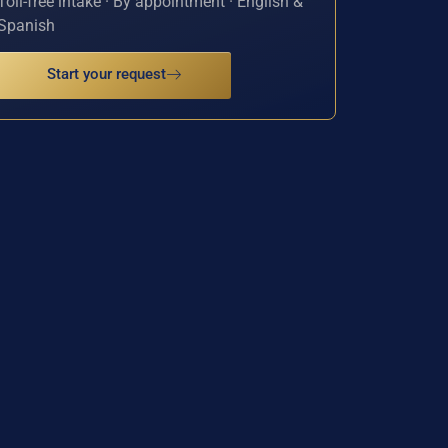
Toll-free intake · By appointment · English &
Spanish
Start your request