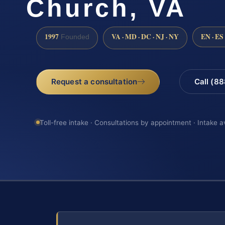
Church, VA
1997
VA · MD · DC · NJ · NY
EN · ES
Founded
Request a consultation
Call (8
Toll-free intake · Consultations by appointment · Intake a