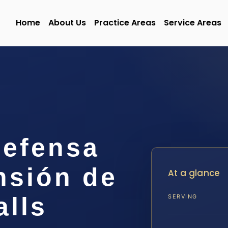
Home
About Us
Practice Areas
Service Areas
efensa
nsión de
At a glance
alls
SERVING