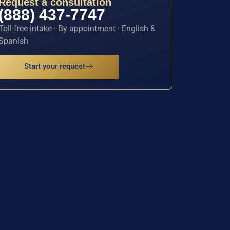
Request a consultation
(888) 437-7747
Toll-free intake · By appointment · English &
Spanish
Start your request