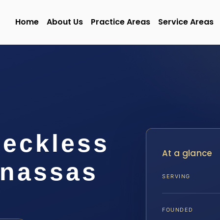
Home
About Us
Practice Areas
Service Areas
eckless
At a glance
anassas
SERVING
FOUNDED