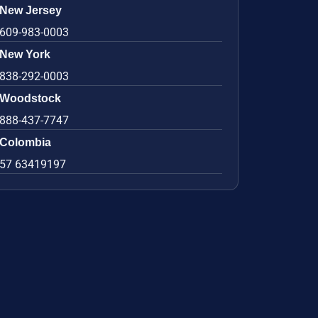
New Jersey
609-983-0003
New York
838-292-0003
Woodstock
888-437-7747
Colombia
57 63419197