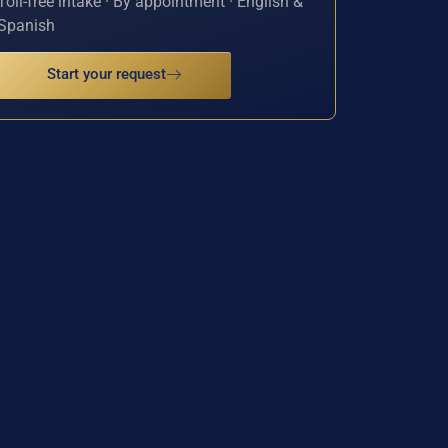
Toll-free intake · By appointment · English &
Spanish
Start your request