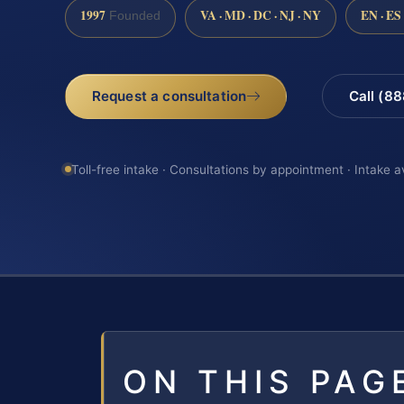
1997
VA · MD · DC · NJ · NY
EN · ES
Founded
Request a consultation
Call (8
Toll-free intake · Consultations by appointment · Intake a
ON THIS PAG