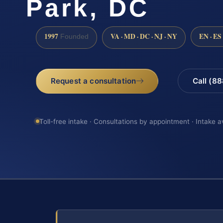
Park, DC
1997
VA · MD · DC · NJ · NY
EN · ES
Founded
Request a consultation
Call (8
Toll-free intake · Consultations by appointment · Intake a