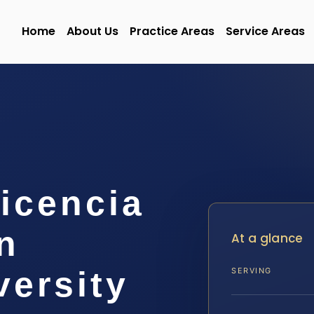
Home
About Us
Practice Areas
Service Areas
icencia
n
At a glance
versity
SERVING