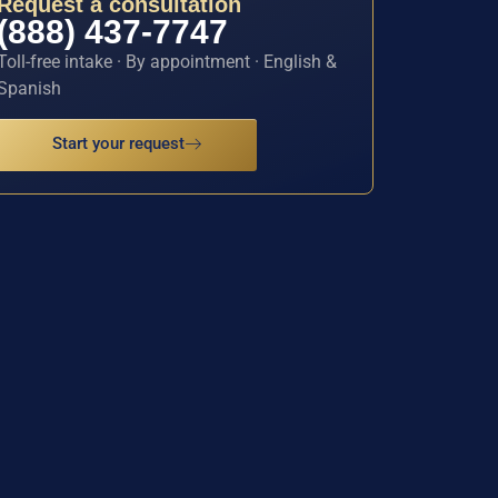
Request a consultation
(888) 437-7747
Toll-free intake · By appointment · English &
Spanish
Start your request