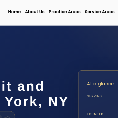
Home
About Us
Practice Areas
Service Areas
it and
At a glance
 York, NY
SERVING
FOUNDED
Intake