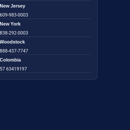
New Jersey
609-983-0003
New York
838-292-0003
Woodstock
888-437-7747
Colombia
57 63419197