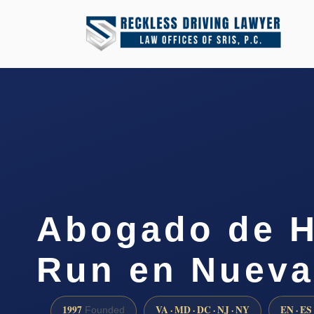
Abogado de H
Run en Nueva
1997
VA · MD · DC · NJ · NY
EN · ES
Founded