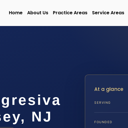
Home
About Us
Practice Areas
Service Areas
At a glance
gresiva
SERVING
sey, NJ
FOUNDED