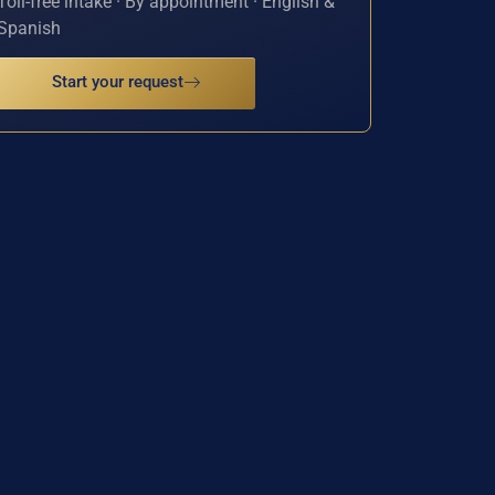
Toll-free intake · By appointment · English &
Spanish
Start your request