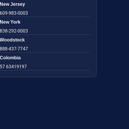
New Jersey
609-983-0003
New York
838-292-0003
Woodstock
888-437-7747
Colombia
57 63419197