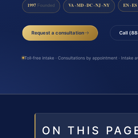
1997
VA · MD · DC · NJ · NY
EN · ES
Founded
Request a consultation
Call (8
Toll-free intake · Consultations by appointment · Intake a
ON THIS PAG