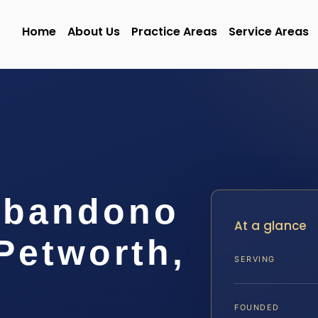
Home
About Us
Practice Areas
Service Areas
Abandono
At a glance
Petworth,
SERVING
FOUNDED