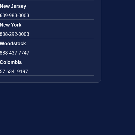
New Jersey
609-983-0003
New York
838-292-0003
Woodstock
888-437-7747
Colombia
57 63419197