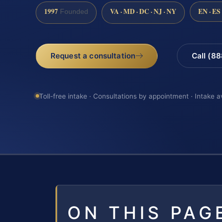
1997
VA · MD · DC · NJ · NY
EN · ES
Founded
Request a consultation
Call (8
Toll-free intake · Consultations by appointment · Intake a
ON THIS PAG